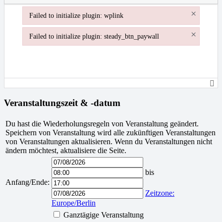
×
Failed to initialize plugin: wplink
Failed to initialize plugin: wplink
×
Failed to initialize plugin: steady_btn_paywall
Failed to initialize plugin: steady_btn_paywall
Veranstaltungszeit & -datum
Du hast die Wiederholungsregeln von Veranstaltung geändert.
Speichern von Veranstaltung wird alle zukünftigen Veranstaltungen
von Veranstaltungen aktualisieren. Wenn du Veranstaltungen nicht
ändern möchtest, aktualisiere die Seite.
Anfangsdatum
Anfangszeit
der
der
Endzeit
bis
Veranstaltung
Veranstaltung
der
Anfang/Ende:
Enddatum
Veranstaltung
der
Zeitzone:
Veranstaltung
Europe/Berlin
Ganztägige Veranstaltung