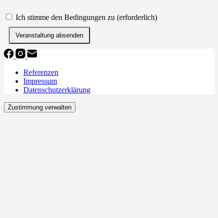
Use
Ich stimme den Bedingungen zu
(erforderlich)
arrow
keys
or
page
up/down
to
Referenzen
scroll
Impressum
through
Datenschutzerklärung
the
terms
Zustimmung verwalten
of
submission.